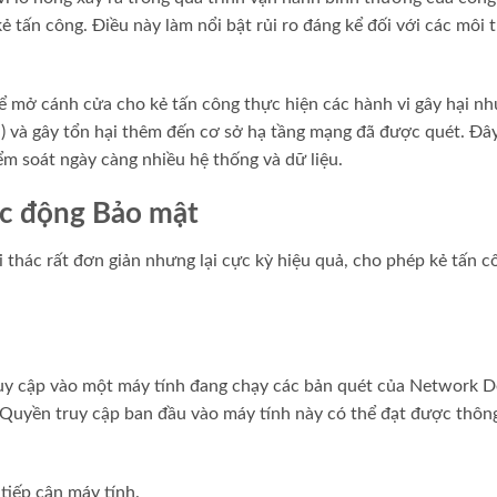
kẻ tấn công. Điều này làm nổi bật rủi ro đáng kể đối với các mô
thể mở cánh cửa cho kẻ tấn công thực hiện các hành vi gây hại n
on) và gây tổn hại thêm đến cơ sở hạ tầng mạng đã được quét. Đ
m soát ngày càng nhiều hệ thống và dữ liệu.
ác động Bảo mật
i thác rất đơn giản nhưng lại cực kỳ hiệu quả, cho phép kẻ tấn c
ruy cập vào một máy tính đang chạy các bản quét của Network De
 Quyền truy cập ban đầu vào máy tính này có thể đạt được thô
tiếp cận máy tính.