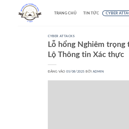
Bỏ
qua
TRANG CHỦ
TIN TỨC
CYBER ATTA
nội
dung
CYBER ATTACKS
Lỗ hổng Nghiêm trọng 
Lộ Thông tin Xác thực
ĐĂNG VÀO
05/08/2025
BỞI
ADMIN