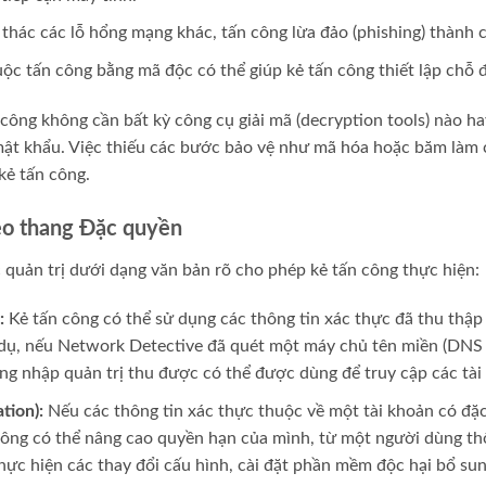
thác các lỗ hổng mạng khác, tấn công lừa đảo (phishing) thành c
c tấn công bằng mã độc có thể giúp kẻ tấn công thiết lập chỗ 
 công không cần bất kỳ công cụ giải mã (decryption tools) nào h
c mật khẩu. Việc thiếu các bước bảo vệ như mã hóa hoặc băm làm
kẻ tấn công.
eo thang Đặc quyền
c quản trị dưới dạng văn bản rõ cho phép kẻ tấn công thực hiện:
:
Kẻ tấn công có thể sử dụng các thông tin xác thực đã thu thập
dụ, nếu Network Detective đã quét một máy chủ tên miền (DNS 
ăng nhập quản trị thu được có thể được dùng để truy cập các tà
tion):
Nếu các thông tin xác thực thuộc về một tài khoản có đặ
công có thể nâng cao quyền hạn của mình, từ một người dùng th
ực hiện các thay đổi cấu hình, cài đặt phần mềm độc hại bổ sun