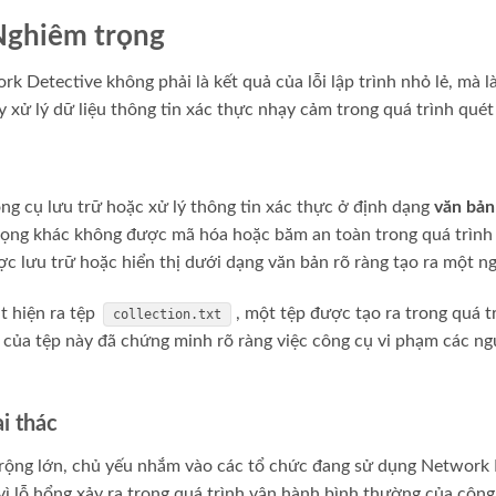
 Nghiêm trọng
k Detective không phải là kết quả của lỗi lập trình nhỏ lẻ, mà 
 xử lý dữ liệu thông tin xác thực nhạy cảm trong quá trình qué
ông cụ lưu trữ hoặc xử lý thông tin xác thực ở định dạng
văn bản 
rọng khác không được mã hóa hoặc băm an toàn trong quá trình t
c lưu trữ hoặc hiển thị dưới dạng văn bản rõ ràng tạo ra một n
át hiện ra tệp
, một tệp được tạo ra trong quá 
collection.txt
ại của tệp này đã chứng minh rõ ràng việc công cụ vi phạm các n
i thác
 rộng lớn, chủ yếu nhắm vào các tổ chức đang sử dụng Network 
 vì lỗ hổng xảy ra trong quá trình vận hành bình thường của công