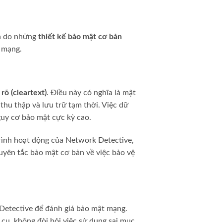
là do những
thiết kế bảo mật cơ bản
t mạng.
rõ (cleartext)
. Điều này có nghĩa là mật
hu thập và lưu trữ tạm thời. Việc dữ
guy cơ bảo mật cực kỳ cao.
trình hoạt động của Network Detective,
guyên tắc bảo mật cơ bản về việc bảo vệ
Detective để đánh giá bảo mật mạng.
 cụ, không đòi hỏi việc sử dụng sai mục