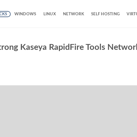
CKS
WINDOWS
LINUX
NETWORK
SELF HOSTING
VIRT
trong Kaseya RapidFire Tools Networ