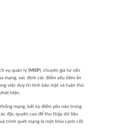
h vụ quản lý (
MSP
), chuyên gia tư vấn
ủa mạng, xác định các điểm yếu tiềm ẩn
ong việc duy trì tính bảo mật và tuân thủ
phát hiện.
ệ thống mạng, bất kỳ điểm yếu nào trong
ác đặc quyền cao để thu thập dữ liệu
 quá trình quét mạng là một khía cạnh cốt