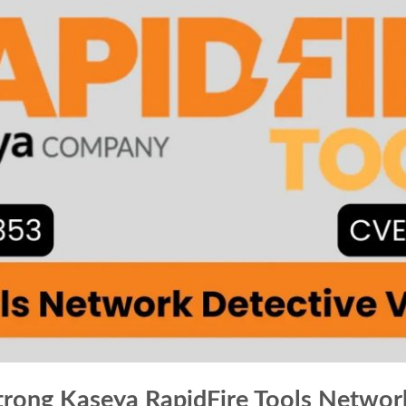
trong Kaseya RapidFire Tools Networ