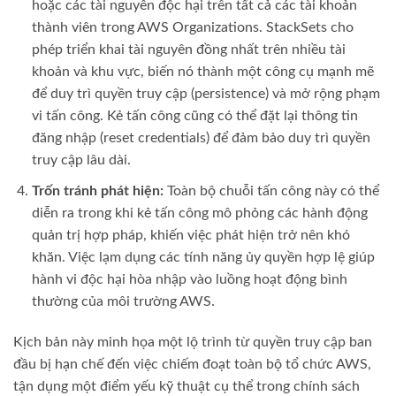
hoặc các tài nguyên độc hại trên tất cả các tài khoản
thành viên trong AWS Organizations. StackSets cho
phép triển khai tài nguyên đồng nhất trên nhiều tài
khoản và khu vực, biến nó thành một công cụ mạnh mẽ
để duy trì quyền truy cập (persistence) và mở rộng phạm
vi tấn công. Kẻ tấn công cũng có thể đặt lại thông tin
đăng nhập (reset credentials) để đảm bảo duy trì quyền
truy cập lâu dài.
Trốn tránh phát hiện:
Toàn bộ chuỗi tấn công này có thể
diễn ra trong khi kẻ tấn công mô phỏng các hành động
quản trị hợp pháp, khiến việc phát hiện trở nên khó
khăn. Việc lạm dụng các tính năng ủy quyền hợp lệ giúp
hành vi độc hại hòa nhập vào luồng hoạt động bình
thường của môi trường AWS.
Kịch bản này minh họa một lộ trình từ quyền truy cập ban
đầu bị hạn chế đến việc chiếm đoạt toàn bộ tổ chức AWS,
tận dụng một điểm yếu kỹ thuật cụ thể trong chính sách