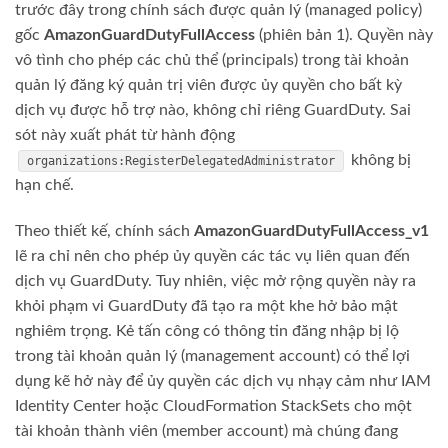
trước đây trong chính sách được quản lý (managed policy)
gốc
AmazonGuardDutyFullAccess
(phiên bản 1). Quyền này
vô tình cho phép các chủ thể (principals) trong tài khoản
quản lý đăng ký quản trị viên được ủy quyền cho bất kỳ
dịch vụ được hỗ trợ nào, không chỉ riêng GuardDuty. Sai
sót này xuất phát từ hành động
không bị
organizations:RegisterDelegatedAdministrator
hạn chế.
Theo thiết kế, chính sách
AmazonGuardDutyFullAccess_v1
lẽ ra chỉ nên cho phép ủy quyền các tác vụ liên quan đến
dịch vụ GuardDuty. Tuy nhiên, việc mở rộng quyền này ra
khỏi phạm vi GuardDuty đã tạo ra một khe hở bảo mật
nghiêm trọng. Kẻ tấn công có thông tin đăng nhập bị lộ
trong tài khoản quản lý (management account) có thể lợi
dụng kẽ hở này để ủy quyền các dịch vụ nhạy cảm như IAM
Identity Center hoặc CloudFormation StackSets cho một
tài khoản thành viên (member account) mà chúng đang