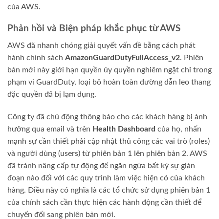
của AWS.
Phản hồi và Biện pháp khắc phục từ AWS
AWS đã nhanh chóng giải quyết vấn đề bằng cách phát
hành chính sách
AmazonGuardDutyFullAccess_v2
. Phiên
bản mới này giới hạn quyền ủy quyền nghiêm ngặt chỉ trong
phạm vi GuardDuty, loại bỏ hoàn toàn đường dẫn leo thang
đặc quyền đã bị lạm dụng.
Công ty đã chủ động thông báo cho các khách hàng bị ảnh
hưởng qua email và trên
Health Dashboard
của họ, nhấn
mạnh sự cần thiết phải cập nhật thủ công các vai trò (roles)
và người dùng (users) từ phiên bản 1 lên phiên bản 2. AWS
đã tránh nâng cấp tự động để ngăn ngừa bất kỳ sự gián
đoạn nào đối với các quy trình làm việc hiện có của khách
hàng. Điều này có nghĩa là các tổ chức sử dụng phiên bản 1
của chính sách cần thực hiện các hành động cần thiết để
chuyển đổi sang phiên bản mới.